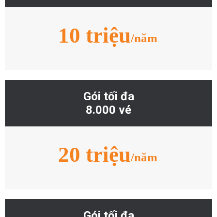
10 triệu
/năm
GỬI
Gói tối đa
8.000 vé
20 triệu
/năm
Gói tối đa