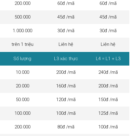
200.000
60đ /mã
60đ /mã
500.000
45đ /mã
45đ /mã
1.000.000
30đ /mã
30đ /mã
trên 1 triệu
Liên hệ
Liên hệ
Số lượng
L3 xác thực
L4 = L1 + L3
10.000
200đ /mã
240đ /mã
20.000
160đ /mã
200đ /mã
50.000
120đ /mã
150đ /mã
100.000
100đ /mã
125đ /mã
200.000
80đ /mã
100đ /mã