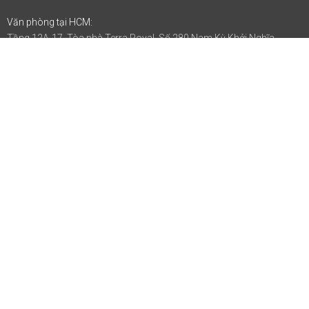
Văn phòng tại HCM:
Tầng 12A-17, Tòa nhà Terra Royal, Số 280 Nam Kỳ Khởi Nghĩa,
Phường Võ Thị Sáu, Quận 3, TP.HCM
CÔNG TY
DỊCH VỤ
TÀI LIỆU
Về Mirascan
QR Code Marketting
Hướng dẫn sử
dụng
Khách hàng/Đối tác
QR Code Chống giả
Điều khoản sử
Hợp tác
QR Code Check-in
dụng
Liên hệ
QR Code Quản lý tài
Chính sách bảo
sản
mật
Bảng giá
Hỗ trợ