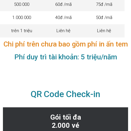
500.000
60đ /mã
75đ /mã
1.000.000
40đ /mã
50đ /mã
Đăng Ký Hợp Tác
trên 1 triệu
Liên hệ
Liên hệ
Chi phí trên chưa bao gồm phí in ấn tem
Phí duy trì tài khoản: 5 triệu/năm
Tên
Số điện thoại
QR Code Check-in
Gói tối đa
Email
2.000 vé