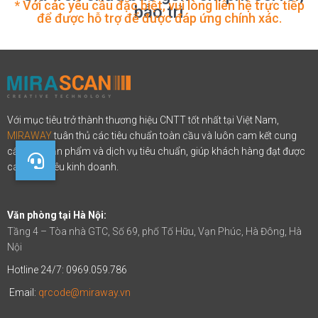
* Với các yêu cầu đặc biệt, vui lòng liên hệ trực tiếp
bảo trì
để được hỗ trợ để được đáp ứng chính xác.
Với mục tiêu trở thành thương hiệu CNTT tốt nhất tại Việt Nam,
MIRAWAY
tuân thủ các tiêu chuẩn toàn cầu và luôn cam kết cung
cấp các sản phẩm và dịch vụ tiêu chuẩn, giúp khách hàng đạt được
các mục tiêu kinh doanh.
Văn phòng tại Hà Nội:
Tầng 4 – Tòa nhà GTC, Số 69, phố Tố Hữu, Vạn Phúc, Hà Đông, Hà
Nội
Hotline 24/7:
0969.059.786
Email:
qrcode@miraway.vn