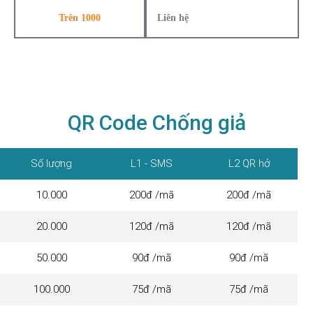
Trên 1000
Liên hệ
QR Code Chống giả
Số lượng
L1 - SMS
L2 QR hở
10.000
200đ /mã
200đ /mã
20.000
120đ /mã
120đ /mã
50.000
90đ /mã
90đ /mã
100.000
75đ /mã
75đ /mã