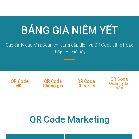
BẢNG GIÁ NIÊM YẾT
Các đại lý của MiraScan chỉ cung cấp dịch vụ QR Code bằng hoặc
thấp hơn giá này
QR Code
QR Code
QR Code
QR Code
Quản lý tài
MKT
Chống giả
Check-in
sản
QR Code Marketing